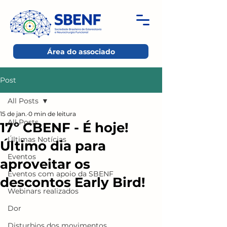
Área do associado
Post
All Posts
15 de jan.
0 min de leitura
All Posts
17º CBENF - É hoje!
Últimas Notícias
Último dia para
Eventos
aproveitar os
Eventos com apoio da SBENF
descontos Early Bird!
Webinars realizados
Dor
Disturbios dos movimentos