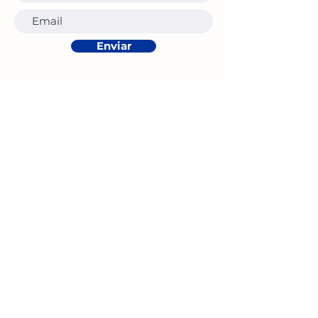
Enviar
Institucional
A Especialidade
Diretoria
História
Estatuto
Regimento
Eventos